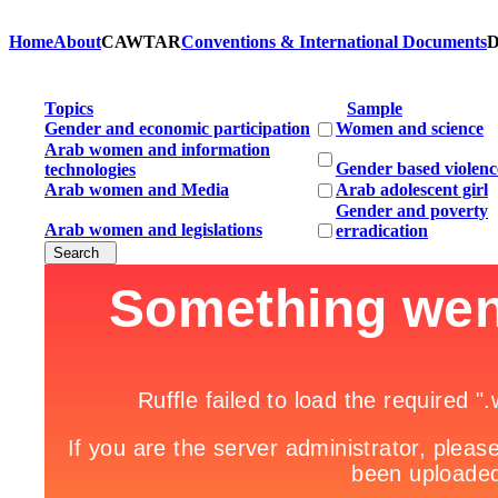
Home
About
CAWTAR
Conventions & International Documents
D
Topics
Sample
Gender and economic participation
Women and science
Arab women and information
Gender based violenc
technologies
Arab women and Media
Arab adolescent girl
Gender and poverty
Arab women and legislations
erradication