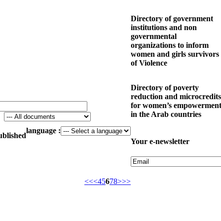
Directory of government
institutions and non
governmental
organizations to inform
women and girls survivors
of Violence
Directory of poverty
reduction and microcredits
for women’s empowermen
in the Arab countries
language :
blished
Your e-newsletter
<<
<
4
5
6
7
8
>
>>