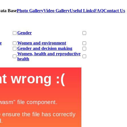
ata Base
Photo Gallery
Video Gallery
Useful Links
FAQ
Contact Us
Gender
e
Women and environment
Gender and decision making
Women, health and reproductive
health