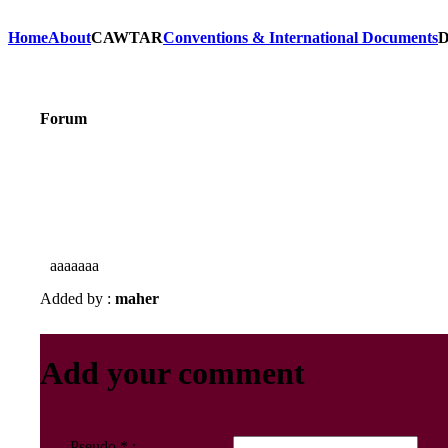
Home
About
CAWTAR
Conventions & International Documents
D
Forum
aaaaaaa
Added by :
maher
Add your comment
Pseudo * :