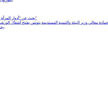
بحث عن "أدوار المرأة المصرية في التنمية الإقتصادية و الإجتماعية بعد ثورة 25 يناير 2011"
حمادة معالي وزير البيئة والتنمية المستديمة بتونس يفتتح أشغال الور
خدمات مالية وغير مالية لتحقيق الاستقلال الاقتصادي للنساء -اصالة-