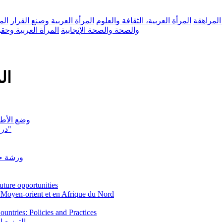
 المراهقة
المرأة العربية، الثقافة والعلوم
المرأة العربية وصنع القرار
الم
والصحة والصحة الإنجابية
المرأة العربية وحق
ال
وضع الأطفال في العالم 2007 (
دراسة بحثية "التمكين الإقتصادي للمرأة في الضفة الغربية، فلسطين"
ورشة حو
uture opportunities
u Moyen-orient et en Afrique du Nord
untries: Policies and Practices
التوزيع النسبي ل