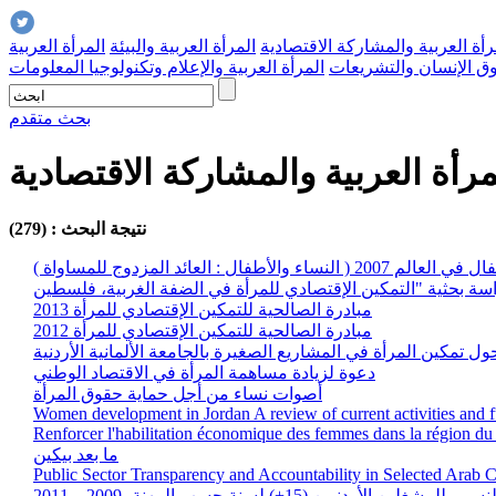
رأة العربية والمشاركة الاقتصادية
المرأة العربية والبيئة
المرأة العربية
وق الإنسان والتشريعات
المرأة العربية والإعلام وتكنولوجيا المعلومات
بحث متقدم
مرأة العربية والمشاركة الاقتصادية
نتيجة البحث : (279)
 النساء والأطفال : العائد المزدوج للمساواة )
مبادرة الصالحية للتمكين الإقتصادي للمرأة 2013
مبادرة الصالحية للتمكين الإقتصادي للمرأة 2012
ل تمكين المرأة في المشاريع الصغيرة بالجامعة الألمانية الأردنية
دعوة لزيادة مساهمة المرأة في الاقتصاد الوطني
أصوات نساء من أجل حماية حقوق المرأة
Women development in Jordan A review of current activities and f
Renforcer l'habilitation économique des femmes dans la région d
ما بعد بيكين
Public Sector Transparency and Accountability in Selected Arab Co
لمشغلين الأردنيين (15+) لسنة حسب المهنة، 2009 – 2011