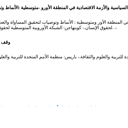
سیاسیة والأزمة الاقتصادیة في المنطقة الأورو -متوسطیة :الأنماط وت
 المنطقة الأور ومتوسطیة : الأنماط وتوصیات لتحقیق المساواة والعدال
لحقوق الإنسان.- كوبنهاجن: الشبكة الأوروبیة المتوسطیة لحقوق الإنسان، 2014 - 62 ص.؛ 30 سم. -.
وقف ا
إعلان مسابقة اختيار أفضل شريط وثائقي مصوّر حول الق