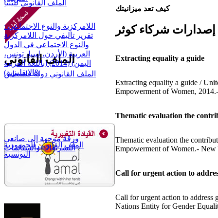
الملف القانوني لليبيا
كيف تعد ميزانيتك
اللامركزية والنوع الاجتماعي :
إصدارات شركاء كوثر
تقرير تأليفي حول اللامركزية
والنوع الاجتماعي في الدول
العربية (الأردن، ليبيا، تونس،
الملف القانوني
Extracting equality a guide
اليمن) (2014) (باللغة العربية
&الانقليزية)
الملف القانوني دولة فلسطين
Extracting equality a guide / Un
Empowerment of Women, 2014.- 
Thematic evaluation the contr
ورقة موجهة إلى صانعي
Thematic evaluation the contribu
الملف القانوني للجمهورية
التشريعات والسياسات
Empowerment of Women.- New Yor
التونسية
Call for urgent action to addres
Call for urgent action to address
Nations Entity for Gender Equa