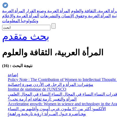
رأة العربية، الثقافة والعلوم
المرأة العربية وصنع القرار
المرأة العربية
بية
المرأة العربية وحقوق الإنسان والتشريعات
المرأة العربية والإعلام
وتكنولوجيا المعلومات
بحث متقدم
المرأة العربية، الثقافة والعلوم
نتيجة البحث : (16)
إضاءة
Policy Note : The Contribution of Women to Intellectual Thought 
مؤشرات: المرأة و الرجل في الأردن صورة إحصائية
Institut de statistique de l'UNESCO
بت قدرات النساء النساء في المجال النساء النساء في المجال العلمي
المرأة والتغيير :أزمة ثقافة ام أزمة نخب؟
Accelerating growth: Women in science and technology in the Ar
الألكسو: أكثر من 97 مليون عربي أميون وأغلبهم من النساء
محـاضـرة حـول المــرأة: (رؤية تاريخية وراهنة)