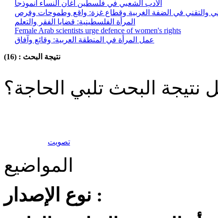
الأدب الشعبي في فلسطين أغان النساء أنموذجاً
مهني والتقني في الضفة الغربية وقطاع غزة: واقع وطموحات وفرص
المرأة الفلسطينية: قضايا الفقر والتعلم
Female Arab scientists urge defence of women's rights
عمل المرأة في المنطقة العربية: وقائع وآفاق
نتيجة البحث : (16)
 نتيجة البحث تلبي الحاجة؟
تصويت
المواضيع
نوع الإصدار :