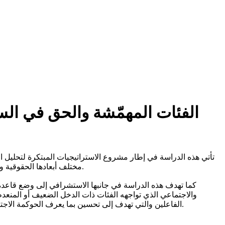
الفئات المهمّشة والحق في السك
تأتي هذه الدراسة في إطار مشروع الاستراتيجيات المبتكرة لتحليل ال
مختلف أبعادها الحقوقية وخاصة الاجتماعية مع التركيز على أهمية مقاربة النوع الاجتماعي ومدى أخذها بعين الاعتبار في بلورة السياسات الموجهة نحو الفئات المهمشة.
كما تهدف هذه الدراسة في جانبها الاستشرافي إلى وضع قاعدة ت
والاجتماعي الذي تواجهه الفئات ذات الدخل الضعيف أو المنعدم 
الفاعلين والتي تهدف إلى تحسين بما يعرف الحوكمة الاجتماعية في مختلف أبعادها المؤسساتية واللامؤسساتية بما يدعم فرص تدخل المجتمع المدني في بلورة السياسات والآليات الإسكانية في تونس.