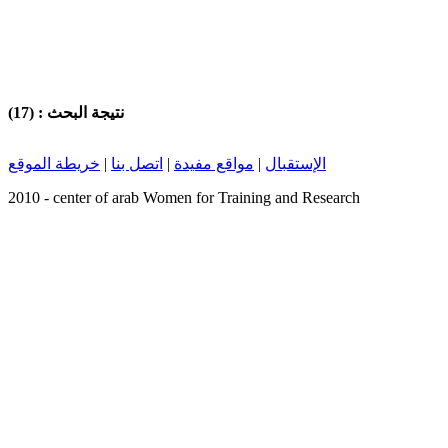
للاحتفال بالعيد الوطني
على صياغته.
للمرأة التونسية،
وللتعبير عن احتجاجهم
على التهديدات التي
تستهدف مكاسبها
وحقوقها.
نتيجة البحث : (17)
الإستقبال
|
مواقع مفيدة
|
اتصل بنا
|
خريطة الموقع
2010 - center of arab Women for Training and Research